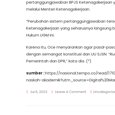
pertanggungjawaban BPJS Ketenagakerjaan y
melalui Menteri Ketenagakerjaan.
“Perubahan sistem pertanggungjawaban terse
Ketenagakerjaan yang seharusnya langsung ber
Hukum UGM ini.
Karena itu, Oce menyarankan agar pasal-pasal
dengan semangat konstitusi dan UU SJSN. “Rua
Pemerintah dan DPR,” kata dia. (*)
sumber :
https://nasional.tempo.co/read/17
naskah-akademik?utm_source=Digital%20M
On
Jul 6, 2023
Leave A Comment
Uncategoriz
Pakar
Hukum:
RUU