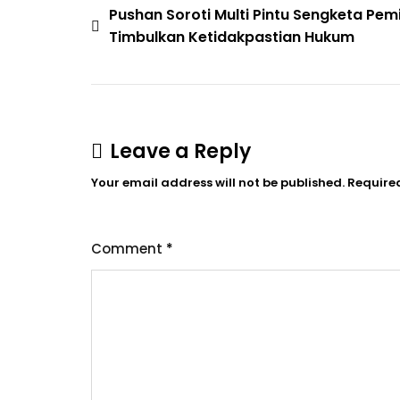
Post
Kesehatan
Pushan Soroti Multi Pintu Sengketa Pemi
Harus
Timbulkan Ketidakpastian Hukum
navigation
Sesuai
Naskah
Akademik
Leave a Reply
Your email address will not be published.
Require
Comment
*