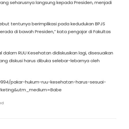
ang seharusnya langsung kepada Presiden, menjadi
but tentunya berimplikasi pada kedudukan BPJS
ada di bawah Presiden,” kata pengajar di Fakultas
 dalam RUU Kesehatan didiskusikan lagi, disesuaikan
ng diskusi harus dibuka selebar-lebarnya oleh
10994/pakar-hukum-ruu-kesehatan-harus-sesuai-
arketing&utm_medium=Babe
ed