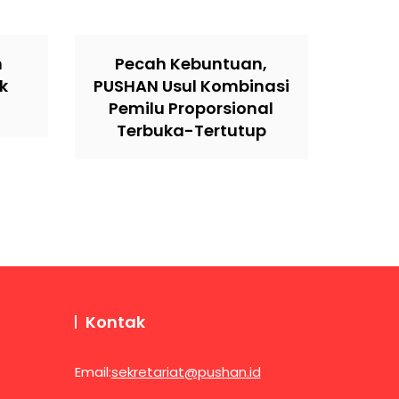
n
Pecah Kebuntuan,
k
PUSHAN Usul Kombinasi
Pemilu Proporsional
Terbuka-Tertutup
Kontak
Email:
sekretariat@pushan.id